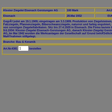
Kloster Ziegelei Eisenach Gerstungen AG
100 Mark
Art.
Eisenach
28.Mai 1932
EUR
GegrÃ¼ndet am 19.1.1909; eingetragen am 3.3.1909. Produktion von Ziegelsteinen
Falzziegeln, Pfannenziegeln, Biberschwanzziegeln, naturrot und farbig engobiert,
von sonstigen Ziegeleifabrikaten. Sitz bis 27.4.1929 in Eisenach. Die Firma lautete 
9.6.1934: Kloster-Ziegelei Eisenach-Gerstungen AG, danach Kloster-Ziegelei Gers
AG. Im Mai 1942 wurden die Werksanlagen der Gesellschaft auf Grund behÃ¶rdlich
MaÃŸnahmen stillgelegt.
Branche: Bau & Keramik
Art.Nr.4381
bestellen