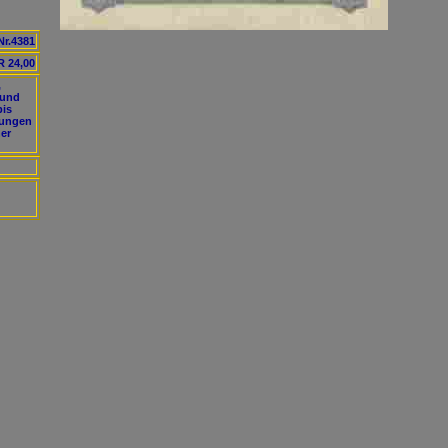
Nr.4381
 24,00
,
 und
bis
tungen
er