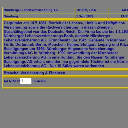
Nürnberger Lebensversicherung AG
100 RM, Lit.A
Art.
Nürnberg
1.Sep. 1939
EUR 
Gegründet am 14.5.1884. Betrieb der Lebens-, Unfall- und Haftpflicht-
Versicherung sowie die Rückversicherung in diesen Zweigen.
Geschäftsgebiet war das Deutsche Reich. Die Firma lautete bis 1.1.193
Nürnberger Lebensversicherungs-Bank, danach: Nürnberger
Lebensversicherung AG. Grundbesitz um 1945: Gebäude in Nürnberg,
Fürth, Dortmund, Berlin, München, Hemer, Stuttgart, Leipzig und Kitz
Beteiligungen um 1945: Nürnberger Allgemeine Versicherungs-
Vermittlungs-AG in Nürnberg. 1990 Umwandlung der Nürnberger
Lebensversicherung AG in eine Holding, die den Namen Nürnberger
Beteiligungs-AG erhält, eine der neu gegründete Töchter ist die Nürnb
Lebensversicherung AG . Nur 10 Stück waren vorhanden.
Branche: Versicherung & Finanzen
Art.Nr.5122
bestellen