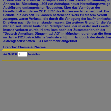
Erwerb von 91 % des Aktienkapitals der Chem. Werke Schaumburg AG
Ahnsen bei Bückeburg. 1925 zur Aufnahme neuer Herstellungszweige
Ausführung umfangreicher Neubauten. Über das Vermögen der
Gesellschaft wurde am 22.11.1927 das Konkursverfahren eröffnet. Die
Gründe, die das seit 130 Jahren bestehende Werk zu diesem Schritt
zwangen, waren Verluste, die durch die Verlegung der kaufmännische
Direktion nach Berlin entstanden waren. Ein weiterer Grund für die Ve
war ein seit Jahren laufender Patentprozess, der in erster und zweiter
Instanz verloren wurde. Hierzu kam noch der Zusammenbruch der
"Deutsch-Amerikan. Düngemittel-AG" in München, durch den die Her
im Jahre 1923 beträchtliche Verluste erlitt. Im Handbuch der deutsche
Aktiengesellschaften 1943 nicht mehr aufgeführt.
Branche: Chemie & Pharma
Art.Nr.5137
bestellen