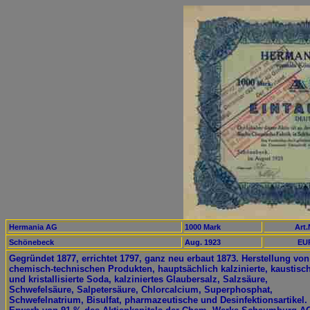
Hermania AG
1000 Mark
Art.
Schönebeck
Aug. 1923
EUR
Gegründet 1877, errichtet 1797, ganz neu erbaut 1873. Herstellung von
chemisch-technischen Produkten, hauptsächlich kalzinierte, kaustisc
und kristallisierte Soda, kalziniertes Glaubersalz, Salzsäure,
Schwefelsäure, Salpetersäure, Chlorcalcium, Superphosphat,
Schwefelnatrium, Bisulfat, pharmazeutische und Desinfektionsartikel.