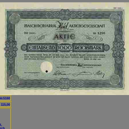
Nr.5160
 115,00
d,
urch