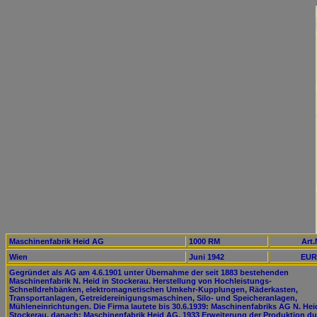
Maschinenfabrik Heid AG
1000 RM
Art.
Wien
Juni 1942
EUR
Gegründet als AG am 4.6.1901 unter Übernahme der seit 1883 bestehenden
Maschinenfabrik N. Heid in Stockerau. Herstellung von Hochleistungs-
Schnelldrehbänken, elektromagnetischen Umkehr-Kupplungen, Räderkasten,
Transportanlagen, Getreidereinigungsmaschinen, Silo- und Speicheranlagen,
Mühleneinrichtungen. Die Firma lautete bis 30.6.1939: Maschinenfabriks AG N. Hei
Stockerau, danach: Maschinenfabrik Heid AG. 1933 Erweiterung der Produktion d