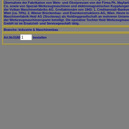
Übernahme der Fabrikation von Wein- und Obstpressen von der Firma Ph. Mayfart
Co. sowie von Spezial-Werkzeugmaschinen und elektromagnetischen Kupplunge
der Vulkan Maschinenfabriks-AG. Großaktionäre von 1943: 1. Creditanstalt-Bankve
Wien (ca. 70%). 2. Wiener Brückenbau- und Eisenkonstruktions-AG, Wien. Heute is
Maschinenfabrik Heid AG (Stockerau) als Holdinggesellschaft an mehreren Unte
der Werkzeugmaschinensparte beteiligt. Die operative Tochter Heid Werkzeugmas
GmbH ist im Ersatzteil- und Servicegeschäft tätig.
Branche: Industrie & Maschinenbau
Art.Nr.5160
bestellen