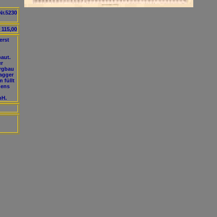
Nr.5230
 115,00
erst
aut.
er
ergbau
bagger
 füllt
hens
bH.