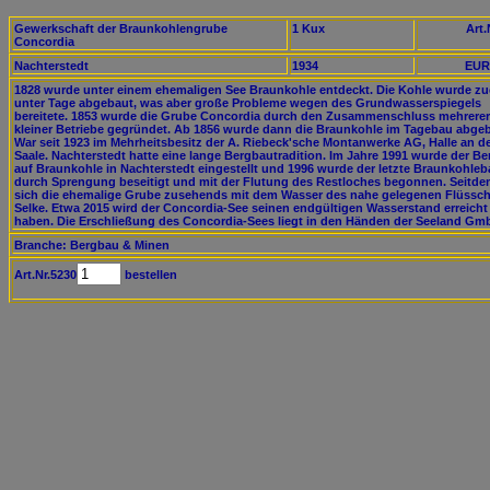
Gewerkschaft der Braunkohlengrube
1 Kux
Art.
Concordia
Nachterstedt
1934
EUR
1828 wurde unter einem ehemaligen See Braunkohle entdeckt. Die Kohle wurde zu
unter Tage abgebaut, was aber große Probleme wegen des Grundwasserspiegels
bereitete. 1853 wurde die Grube Concordia durch den Zusammenschluss mehrerer
kleiner Betriebe gegründet. Ab 1856 wurde dann die Braunkohle im Tagebau abgeb
War seit 1923 im Mehrheitsbesitz der A. Riebeck'sche Montanwerke AG, Halle an d
Saale. Nachterstedt hatte eine lange Bergbautradition. Im Jahre 1991 wurde der B
auf Braunkohle in Nachterstedt eingestellt und 1996 wurde der letzte Braunkohle
durch Sprengung beseitigt und mit der Flutung des Restloches begonnen. Seitdem
sich die ehemalige Grube zusehends mit dem Wasser des nahe gelegenen Flüssc
Selke. Etwa 2015 wird der Concordia-See seinen endgültigen Wasserstand erreicht
haben. Die Erschließung des Concordia-Sees liegt in den Händen der Seeland Gm
Branche: Bergbau & Minen
Art.Nr.5230
bestellen