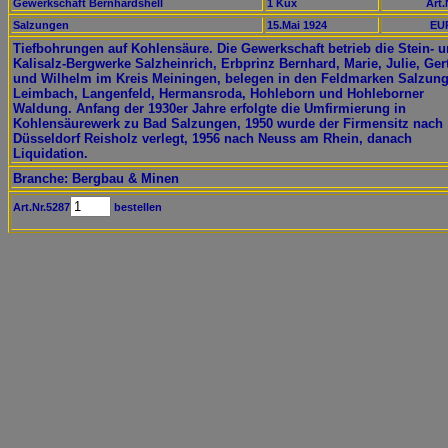
Gewerkschaft Bernhardshell
1 Kux
Art.
Salzungen
15.Mai 1924
EUR
Tiefbohrungen auf Kohlensäure. Die Gewerkschaft betrieb die Stein- 
Kalisalz-Bergwerke Salzheinrich, Erbprinz Bernhard, Marie, Julie, Ger
und Wilhelm im Kreis Meiningen, belegen in den Feldmarken Salzung
Leimbach, Langenfeld, Hermansroda, Hohleborn und Hohleborner
Waldung. Anfang der 1930er Jahre erfolgte die Umfirmierung in
Kohlensäurewerk zu Bad Salzungen, 1950 wurde der Firmensitz nach
Düsseldorf Reisholz verlegt, 1956 nach Neuss am Rhein, danach
Liquidation.
Branche: Bergbau & Minen
Art.Nr.5287
bestellen