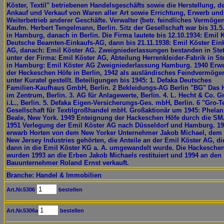
Köster, Textil" betriebenen Handelsgeschäfts sowie die Herstellung, d
Ankauf und Verkauf von Waren aller Art sowie Errichtung, Erwerb und
Weiterbetrieb anderer Geschäfte. Verwalter (betr. feindliches Vermögen
Kaufm. Herbert Tengelmann, Berlin. Sitz der Gesellschaft war bis 31.5
in Hamburg, danach in Berlin. Die Firma lautete bis 12.10.1934: Emil 
Deutsche Beamten-Einkaufs-AG, dann bis 21.11.1938: Emil Köster Ein
AG, danach: Emil Köster AG. Zweigniederlassungen bestanden in Stet
unter der Firma: Emil Köster AG, Abteilung Herrenkleider-Fabrik in Ste
in Hamburg: Emil Köster AG Zweigniederlassung Hamburg. 1940 Erw
der Heckeschen Höfe in Berlin, 1942 als ausländisches Feindvermöge
unter Kuratel gestellt. Beteiligungen bis 1945: 1. Defaka Deutsches
Familien-Kaufhaus GmbH, Berlin. 2 Bekleidungs-AG Berlin "BG" Das 
im Zentrum, Berlin. 3. AG für Anlagewerte, Berlin. 4. L. Hecht & Co. 
i.L., Berlin. 5. Defaka Eigen-Versicherungs-Ges. mbH, Berlin. 6 "Gro-T
Gesellschaft für Textilgroßhandel mbH. Großaktionär um 1945: Phelan
Beale, New York. 1949 Enteignung der Hackeschen Höfe durch die SM
1951 Verlegung der Emil Köster AG nach Düsseldorf und Hamburg. 1
erwarb Horten von dem New Yorker Unternehmer Jakob Michael, dem 
New Jersey Industries gehörten, die Anteile an der Emil Köster AG, di
dann in die Emil Köster KG a. A. umgewandelt wurde. Die Hackesche
wurden 1993 an die Erben Jakob Michaels restituiert und 1994 an den
Bauunternehmer Roland Ernst verkauft.
Branche: Handel & Immobilien
Art.Nr.5306
bestellen
Art.Nr.5306a
bestellen