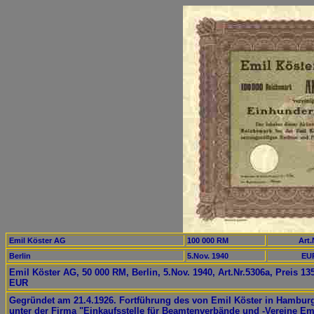
Emil Köster AG
100 000 RM
Art.
Berlin
5.Nov. 1940
EUR
Emil Köster AG, 50 000 RM, Berlin, 5.Nov. 1940, Art.Nr.5306a, Preis 13
EUR
Gegründet am 21.4.1926. Fortführung des von Emil Köster in Hambur
unter der Firma "Einkaufsstelle für Beamtenverbände und -Vereine Em