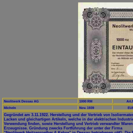
Neolitwerk Dessau AG
1000 RM
Art.
Micheln
Nov. 1939
EUR
Gegründet am 3.11.1922. Herstellung und der Vertrieb von Isoliermater
Lacken und gleichartigen Artikeln, welche in der elektrischen Industri
Verwendung finden, sowie Herstellung und Vertrieb verwandter Ware
Erzeugnisse. Gründung zwecks Fortführung der unter der Firma
"Neolitwerk Heitzenroether & Kehse" in Dessau betriebenen oHG. Die 