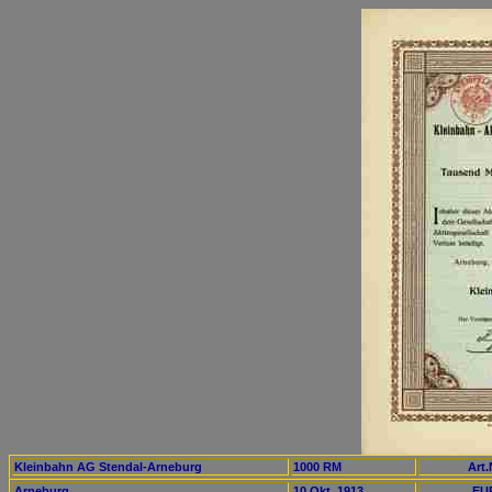
Kleinbahn AG Stendal-Arneburg
1000 RM
Art.
Arneburg
10.Okt. 1913
EUR