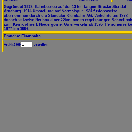
Gegründet 1899. Bahnbetrieb auf der 13 km langen Strecke Stendal-
Arneburg. 1914 Umstellung auf Normalspur.1924 fusionsweise
übernommen durch die Stendaler Kleinbahn-AG. Verkehrte bis 1972,
danach teilweise Neubau einer 22km langen regelspurigen Schnellba
zum Kernkraftwerk Niedergörne: Güterverkehr ab 1976, Personenverke
1977 bis 1996.
Branche: Eisenbahn
Art.Nr.5369
bestellen