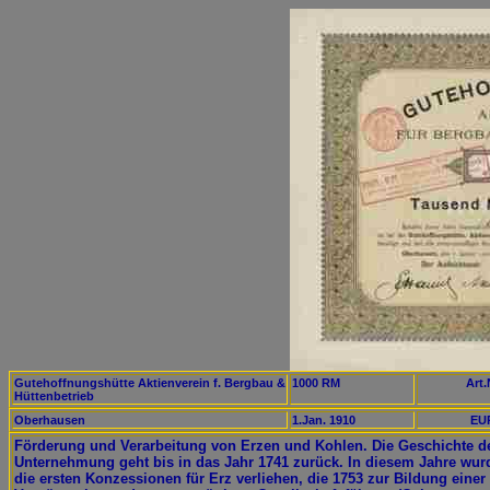
Gutehoffnungshütte Aktienverein f. Bergbau &
1000 RM
Art.
Hüttenbetrieb
Oberhausen
1.Jan. 1910
EUR
Förderung und Verarbeitung von Erzen und Kohlen. Die Geschichte d
Unternehmung geht bis in das Jahr 1741 zurück. In diesem Jahre wur
die ersten Konzessionen für Erz verliehen, die 1753 zur Bildung einer