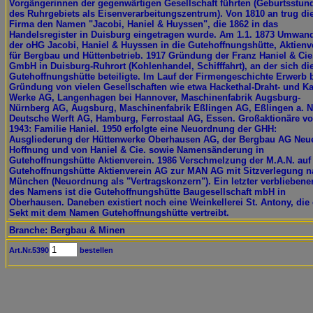
Vorgängerinnen der gegenwärtigen Gesellschaft führten (Geburtsstun
des Ruhrgebiets als Eisenverarbeitungszentrum). Von 1810 an trug di
Firma den Namen "Jacobi, Haniel & Huyssen", die 1862 in das
Handelsregister in Duisburg eingetragen wurde. Am 1.1. 1873 Umwan
der oHG Jacobi, Haniel & Huyssen in die Gutehoffnungshütte, Aktienv
für Bergbau und Hüttenbetrieb. 1917 Gründung der Franz Haniel & Cie
GmbH in Duisburg-Ruhrort (Kohlenhandel, Schifffahrt), an der sich di
Gutehoffnungshütte beteiligte. Im Lauf der Firmengeschichte Erwerb 
Gründung von vielen Gesellschaften wie etwa Hackethal-Draht- und Ka
Werke AG, Langenhagen bei Hannover, Maschinenfabrik Augsburg-
Nürnberg AG, Augsburg, Maschinenfabrik Eßlingen AG, Eßlingen a. N
Deutsche Werft AG, Hamburg, Ferrostaal AG, Essen. Großaktionäre v
1943: Familie Haniel. 1950 erfolgte eine Neuordnung der GHH:
Ausgliederung der Hüttenwerke Oberhausen AG, der Bergbau AG Neu
Hoffnung und von Haniel & Cie. sowie Namensänderung in
Gutehoffnungshütte Aktienverein. 1986 Verschmelzung der M.A.N. auf
Gutehoffnungshütte Aktienverein AG zur MAN AG mit Sitzverlegung n
München (Neuordnung als "Vertragskonzern"). Ein letzter verbliebene
des Namens ist die Gutehoffnungshütte Baugesellschaft mbH in
Oberhausen. Daneben existiert noch eine Weinkellerei St. Antony, die
Sekt mit dem Namen Gutehoffnungshütte vertreibt.
Branche: Bergbau & Minen
Art.Nr.5390
bestellen