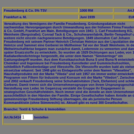
Freudenberg & Co. 5% TSV
1000 RM
Art.
Frankfurt a. M.
Juni 1939
EUR
Verwaltung des Vermögens der Familie Freudenberg. Gründungsdatum nicht
nachweisbar. Hervorgegangen durch Umwandlung aus der früheren Firma Freude
& Co. GmbH, Frankfurt am Main. Beteiligungen von 1941: 1. Carl Freudenberg KG,
Weinheim (Bergstraße); Conrad Tack & Cie., Schuhwarenfabrik, Berlin-Tempelhof 
weitere nicht einzeln nachgewiesene Beteligungen. 1849 übernahm Carl Johann
Freudenberg mit seinem Partner Heinrich Christian Heintze aus der Liquidation de
Heintze und Sammet eine Gerberei im Müllheimer Tal vor der Stadt Weinheim. In de
Weltwirtschaftkrise begann man zunächst damit, Lederreste zu verwerten und da
später Ersatzstoffe zu entwickeln. So wurden ab 1929 Dichtungen aus Leder, von 
Radialwellendichtringe hergestellt, die unter dem Namen "Simmerringe" ein
Gattungsbegriff wurden. Aus dem Kunstkautschuk Buna S und Buna N entwickelt
Chemiker und Ingenieure bei Freudenberg Kunstleder und Gummischuhsohlen,
schließlich Fußbodenbeläge und Vliesstoffe. Die Vliesstoffe wurden bald als vielse
einsetzbar erkannt: Seit 1948 gibt es Einlagestoffe unter dem Namen "Vlieseline",
Haushaltprodukte mit der Marke "Vileda" und seit 1957 ein immer weiter entwickel
Programm von Filtern für Industrie und Konsum mit der Marke "Viledon". Zwische
und 2002 verkauft Freudenberg seine Schuhaktivitäten (Tack, Elefanten) und schlie
Gerberei. Damit trennt sich die Unternehmensgruppe von ihrem Ursprungsgeschäf
Herstellung von Leder. Im Gegenzug verstärkt die Gruppe ihr Engagement in
strategischen Geschäftsfeldern. Noch immer sind die Anteile an dem Unternehme
ausschließlich in den Händen der Familie. Einige Gesellschafter haben Anteile an 
gemeinnützige Freudenberg Stiftung übertragen, die als juristische Person
Kommanditistin (ohne Stimmrecht) ist. Aktuell gibt es rund 300 Gesellschafter.
Branche: Textil & Schuhe & Immobilien
Art.Nr.5414
bestellen