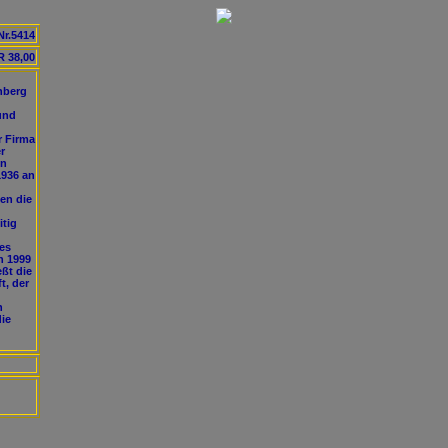
Nr.5414
 38,00
nberg
und
r Firma
r
nn
1936 an
en die
itig
tes
n 1999
ßt die
t, der
n
die