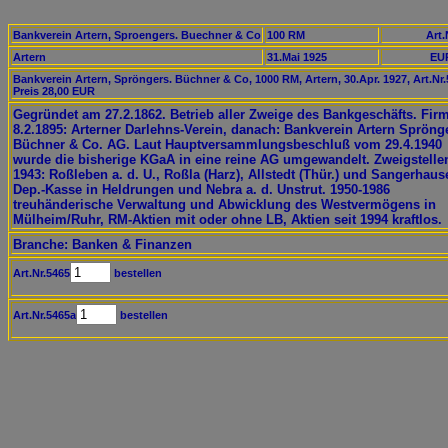
Bankverein Artern, Sproengers. Buechner & Co
100 RM
Art.
Artern
31.Mai 1925
EUR
Bankverein Artern, Spröngers. Büchner & Co, 1000 RM, Artern, 30.Apr. 1927, Art.Nr.
Preis 28,00 EUR
Gegründet am 27.2.1862. Betrieb aller Zweige des Bankgeschäfts. Fir
8.2.1895: Arterner Darlehns-Verein, danach: Bankverein Artern Sprönge
Büchner & Co. AG. Laut Hauptversammlungsbeschluß vom 29.4.1940
wurde die bisherige KGaA in eine reine AG umgewandelt. Zweigstelle
1943: Roßleben a. d. U., Roßla (Harz), Allstedt (Thür.) und Sangerhaus
Dep.-Kasse in Heldrungen und Nebra a. d. Unstrut. 1950-1986
treuhänderische Verwaltung und Abwicklung des Westvermögens in
Mülheim/Ruhr, RM-Aktien mit oder ohne LB, Aktien seit 1994 kraftlos.
Branche: Banken & Finanzen
Art.Nr.5465
bestellen
Art.Nr.5465a
bestellen