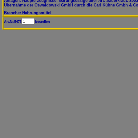
Anlagen. Haupterzeugnisse: Gärungsessige aller Art. Sauerkraut. 2003
Übernahme der Oswaldowski GmbH durch die Carl Kühne Gmbh & Co
Branche: Nahrungsmittel
Art.Nr.5473
bestellen