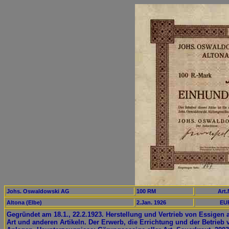
Johs. Oswaldowski AG
100 RM
Art.
Altona (Elbe)
2.Jan. 1926
EUR
Gegründet am 18.1., 22.2.1923. Herstellung und Vertrieb von Essigen a
Art und anderen Artikeln. Der Erwerb, die Errichtung und der Betrieb 