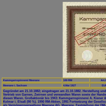
Kammgarnspinnerei Meerane
100 RM
Art.
Meerane i. Sachsen
4.Mai 1927
EUR
Gegründet am 21.10.1882; eingetragen am 21.10.1882. Herstellung und
Vertrieb von Garnen, Zwirnen und verwandten Waren sowie der Hande
diesen Waren. Großaktionär bis 1943: Kammgarnspinnerei A. Kiener &
Kolmar i. Elsaß (90 %). 1990 RM-Aktien, 1991 Fortsetzung der Gesellsc
als Vermögensverwaltung Meerane AG, Meerane, Feststellung der DM-