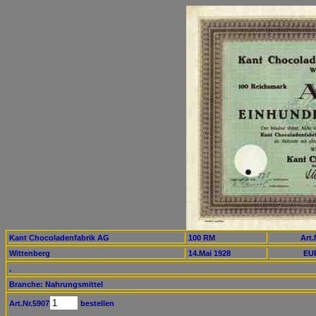
Kant Chocoladenfabrik AG
100 RM
Art.
Wittenberg
14.Mai 1928
EUR
.
Branche: Nahrungsmittel
Art.Nr.5907
bestellen