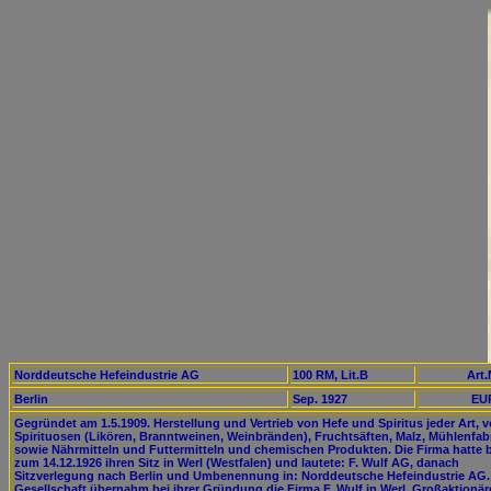
Norddeutsche Hefeindustrie AG
100 RM, Lit.B
Art.
Berlin
Sep. 1927
EUR
Gegründet am 1.5.1909. Herstellung und Vertrieb von Hefe und Spiritus jeder Art, 
Spirituosen (Likören, Branntweinen, Weinbränden), Fruchtsäften, Malz, Mühlenfab
sowie Nährmitteln und Futtermitteln und chemischen Produkten. Die Firma hatte b
zum 14.12.1926 ihren Sitz in Werl (Westfalen) und lautete: F. Wulf AG, danach
Sitzverlegung nach Berlin und Umbenennung in: Norddeutsche Hefeindustrie AG.
Gesellschaft übernahm bei ihrer Gründung die Firma F. Wulf in Werl. Großaktionär