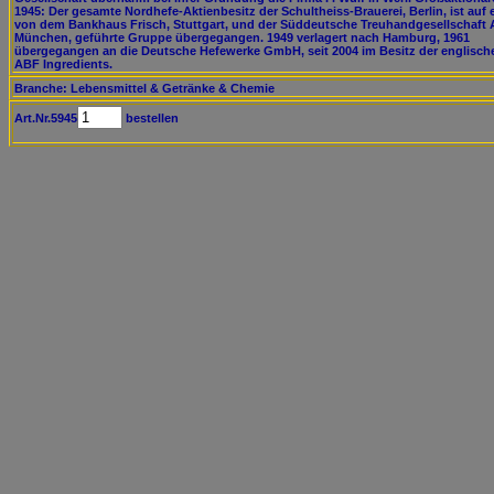
1945: Der gesamte Nordhefe-Aktienbesitz der Schultheiss-Brauerei, Berlin, ist auf 
von dem Bankhaus Frisch, Stuttgart, und der Süddeutsche Treuhandgesellschaft 
München, geführte Gruppe übergegangen. 1949 verlagert nach Hamburg, 1961
übergegangen an die Deutsche Hefewerke GmbH, seit 2004 im Besitz der englisch
ABF Ingredients.
Branche: Lebensmittel & Getränke & Chemie
Art.Nr.5945
bestellen