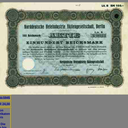
Nr.5945
 24,00
von
rikaten
is
 Die
e bis