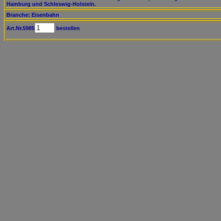
Hamburg und Schleswig-Holstein.
Branche: Eisenbahn
Art.Nr.5985
bestellen