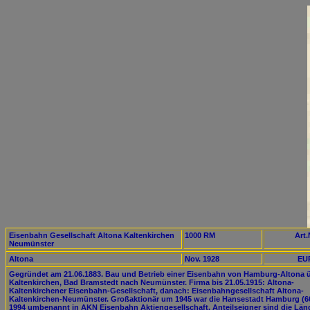
Eisenbahn Gesellschaft Altona Kaltenkirchen
1000 RM
Art.
Neumünster
Altona
Nov. 1928
EUR
Gegründet am 21.06.1883. Bau und Betrieb einer Eisenbahn von Hamburg-Altona 
Kaltenkirchen, Bad Bramstedt nach Neumünster. Firma bis 21.05.1915: Altona-
Kaltenkirchener Eisenbahn-Gesellschaft, danach: Eisenbahngesellschaft Altona-
Kaltenkirchen-Neumünster. Großaktionär um 1945 war die Hansestadt Hamburg (6
1994 umbenannt in AKN Eisenbahn Aktiengesellschaft, Anteilseigner sind die Län