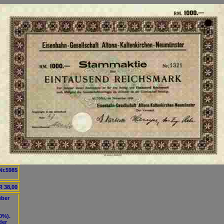
Nr.5985
 38,00
über
0%).
der