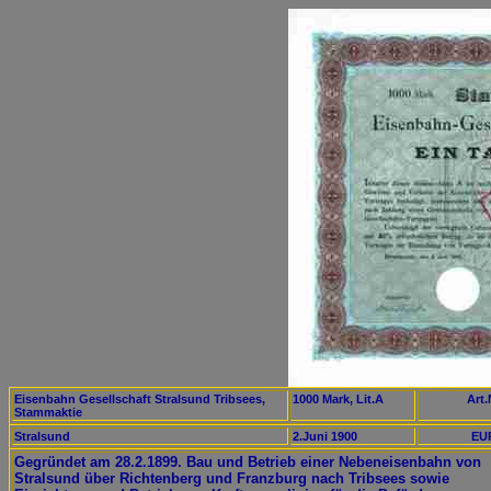
Eisenbahn Gesellschaft Stralsund Tribsees,
1000 Mark, Lit.A
Art.
Stammaktie
Stralsund
2.Juni 1900
EUR
Gegründet am 28.2.1899. Bau und Betrieb einer Nebeneisenbahn von
Stralsund über Richtenberg und Franzburg nach Tribsees sowie