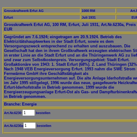
Grosskraftwerk Erfut AG
1000 RM
Art.
Erfurt
Juli 1931
EUR
Grosskraftwerk Erfut AG, 100 RM, Erfurt, Juli 1931, Art.Nr.6230a, Preis
EUR
Gegründet am 7.6.1924; eingetragen am 20.9.1924. Betrieb des
Elektrizitätshauptwerkes in der Stadt Erfurt, sowie es dem
Versorgungszweck entsprechend zu erhalten und auszubauen. Die
Gesellschaft hat den in ihrem Großkraftwerk erzeugten elektrischen S
in erster Linie an die Stadt Erfurt und an die Thüringenwerk AG zu lief
und zwar zum Selbstkostenpreis. Versorgungsgebiet: Stadt Erfurt.
Großaktionäre von 1943: 1. Stadt Erfurt (68%). 2. Land Thüringen (32%
Nach 1948 VEB Energieversorgung Erfurt. 1993 nahm die SWE Strom
Fernwärme GmbH ihre Geschäftstätigkeit als
Energieversorgungsunternehmen auf. Die alte Anlage Iderhofstraße w
im Jahr 1995 stillgelegt, 1996 wurde das neue, gasgefeuerte Heizkraft
Erfurt-Iderhofstraße in Betrieb genommen. 1999 wurde die
Energieerzeugungsanlage Erfurt-Ost als Gas- und Dampfturbinenkraft
in Betrieb genommen.
Branche: Energie
Art.Nr.6230
bestellen
Art.Nr.6230a
bestellen