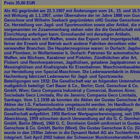
Preis 35,00 EUR
Als AG gegründet am 22.3.1907 mit Änderungen vom 14., 15. und 16.5
mit Wirkung ab 1.1.1907, unter Übernahme der im Jahre 1888 von Gus
Genschow und Wilhelm Seebach gegründeten oHG Gustav Genschow
Co. Herstellung von Jagd- und Sportmunition sowie aller Artikel, die 
vorgenannten im Zusammenhang stehen oder die die Gesellschaft mit
Einrichtung anfertigen kann; Grosshandel mit derartigen Artikeln,
insbesondere auch mit Waffen, sowie das Export- und Importgeschäft
ferner der Erwerb und Betrieb auch anderer Fabriken derselben oder
verwandter Branchen. Die Haupterzeugnisse waren: in Durlach: Jagds
und Plomben, in Wolfartsweier b. Durlach: Patronen für automatische
Waffen, wie Büchsen, Karabiner und Pistolen, Zündhütchen aller Art,
Flobert- und Revolverpatronen, Jagdhülsen, geladene Jagdpatronen 
Messinghülsen und Knallsignale für Eisenbahnen. Maschinenbauabte
zur Herstellung von Spezial-Maschinen. Die Lederwarenfabrik in Altsta
Hachenburg fabriziert Lederwaren für Jagd- und Sportzwecke.
Beteiligungen von 1932: Die Gesellschaft war an folgenden Unterneh
maßgeblich beteiligt: Carl Bauer & Co., Berlin; Gust. Genschow & Co.
GmbH, Wien; Geco Compania Industrial y Comercial, Buenos Aires;
Sociedade Geco Limitada, Rio de Janeiro; Compania Geco Limitada,
Santiago. Vom 1.1.1938 ab konnten die Aktien der Gustav Genschow 
Aktien der I.G. Farbenindustrie umgetauscht werden. Im Handbuch de
deutschen Aktiengesellschaften 1943 nicht mehr als eigenständige
Gesellschaft aufgeführt. 1950 Berliner Wertpapierbereinigung, seit 195
Abwicklung, 1959 erloschen durch Umwandlung auf die G. C. Dornhe
GmbH, Berlin (West), 1960 G. C. Dornheim GmbH umfirmiert in Gusta
Genschow & Co. GmbH, Berlin (West). Die Gustav Genschow & Co. (
wurde in den 1930er Jahren in die Dynamit Nobel AG als Tochterfirma
integriert. Seit April 2002 haben der Schweizer Munitionshersteller R