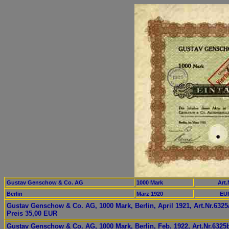
Gustav Genschow & Co. AG
1000 Mark
Art.
Berlin
März 1920
EUR
Gustav Genschow & Co. AG, 1000 Mark, Berlin, April 1921, Art.Nr.6325
Preis 35,00 EUR
Gustav Genschow & Co. AG, 1000 Mark, Berlin, Feb. 1922, Art.Nr.6325