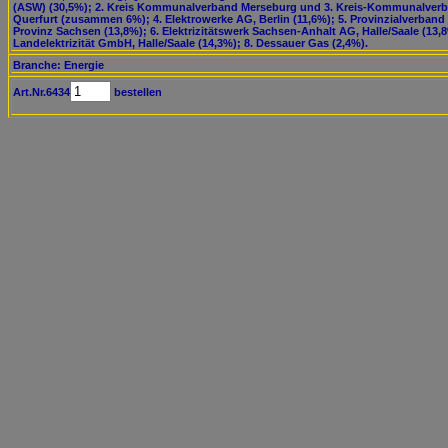
(ASW) (30,5%); 2. Kreis Kommunalverband Merseburg und 3. Kreis-Kommunalver
Querfurt (zusammen 6%); 4. Elektrowerke AG, Berlin (11,6%); 5. Provinzialverband
Provinz Sachsen (13,8%); 6. Elektrizitätswerk Sachsen-Anhalt AG, Halle/Saale (13,8
Landelektrizität GmbH, Halle/Saale (14,3%); 8. Dessauer Gas (2,4%).
Branche: Energie
Art.Nr.6434
bestellen