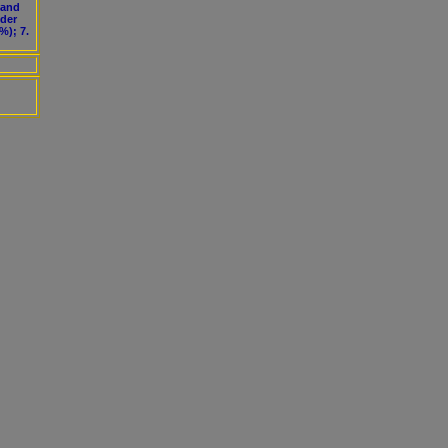
band
 der
%); 7.