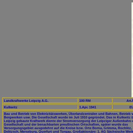
Landkraftwerke Leipzig A.G.
100 RM
Art.
Kulkwitz
1.Apr. 1941
EU
Bau und Betrieb von Elektrizitätswerken, Überlandzentralen und Bahnen, Betrieb 
Bergwerken usw. Die Gesellschaft wurde im Juli 1910 gegründet. Das in Kulkwitz 
Leipzig gebaute Kraftwerk diente der Stromversorgung der Leipziger Außenbahn-
Gesellschaft und der benachbarten preußischen Ortschaften, später wurde das
Versorgungsgebiet ausgedehnt auf die Kreise bzw. Orte Borna, Grimma, Rochlitz,
Delitzsch, Merseburg, Querfurt und Torgau. Großaktionäre: 1. AG Sächsische Wer