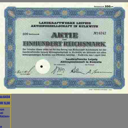
Nr.6434
R 9,00
von
bei
Aktien-
ke