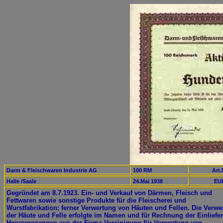
Darm & Fleischwaren Industrie AG
100 RM
Art.
Halle /Saale
24.Mai 1938
EUR
Gegründet am 8.7.1923. Ein- und Verkauf von Därmen, Fleisch und
Fettwaren sowie sonstige Produkte für die Fleischerei und
Wurstfabrikation; ferner Verwertung von Häuten und Fellen. Die Verwe
der Häute und Felle erfolgte im Namen und für Rechnung der Einliefer
Hervorgegangen aus der Firma Vereinigung für Verwertung von