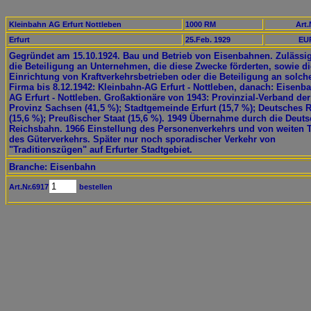
Kleinbahn AG Erfurt Nottleben
1000 RM
Art.
Erfurt
25.Feb. 1929
EUR
Gegründet am 15.10.1924. Bau und Betrieb von Eisenbahnen. Zulässi
die Beteiligung an Unternehmen, die diese Zwecke förderten, sowie di
Einrichtung von Kraftverkehrsbetrieben oder die Beteiligung an solch
Firma bis 8.12.1942: Kleinbahn-AG Erfurt - Nottleben, danach: Eisenb
AG Erfurt - Nottleben. Großaktionäre von 1943: Provinzial-Verband der
Provinz Sachsen (41,5 %); Stadtgemeinde Erfurt (15,7 %); Deutsches 
(15,6 %); Preußischer Staat (15,6 %). 1949 Übernahme durch die Deut
Reichsbahn. 1966 Einstellung des Personenverkehrs und von weiten T
des Güterverkehrs. Später nur noch sporadischer Verkehr von
"Traditionszügen" auf Erfurter Stadtgebiet.
Branche: Eisenbahn
Art.Nr.6917
bestellen