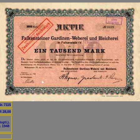
Nr. 7115
 28,00
gtl.).
. 1948