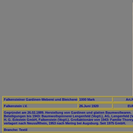
Falkensteiner Gardinen-Weberei und Bleicherei
1000 Mark
Art.
Falkenstein i.V.
26.Juni 1920
EUR
Gegründet am 26.02.1889. Herstellung von Gardinen und glatten Baumwollwaren.
Beteiligungen bis 1943: Baumwollspinnerei Lengenfeld (Vogtl.), AG, Lengenfeld (Vo
H. G. Eckstein GmbH, Falkenstein (Vogtl.). Großaktionäre von 1943: Familie Thorey
verlagert nach Neuss/Rhein, 1953 nach Mering bei Augsburg. Seit 1975 GmbH.
Branche: Textil