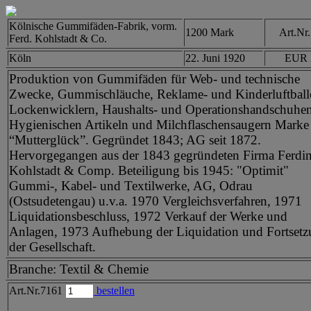
Kölnische Gummifäden-Fabrik, vorm.
1200 Mark
Art.Nr
Ferd. Kohlstadt & Co.
Köln
22. Juni 1920
EUR 
Produktion von Gummifäden für Web- und technische
Zwecke, Gummischläuche, Reklame- und Kinderluftball
Lockenwicklern, Haushalts- und Operationshandschuhen
Hygienischen Artikeln und Milchflaschensaugern Marke
“Mutterglück”. Gegründet 1843; AG seit 1872.
Hervorgegangen aus der 1843 gegründeten Firma Ferdi
Kohlstadt & Comp. Beteiligung bis 1945: "Optimit"
Gummi-, Kabel- und Textilwerke, AG, Odrau
(Ostsudetengau) u.v.a. 1970 Vergleichsverfahren, 1971
Liquidationsbeschluss, 1972 Verkauf der Werke und
Anlagen, 1973 Aufhebung der Liquidation und Fortset
der Gesellschaft.
Branche: Textil & Chemie
Art.Nr.7161
bestellen