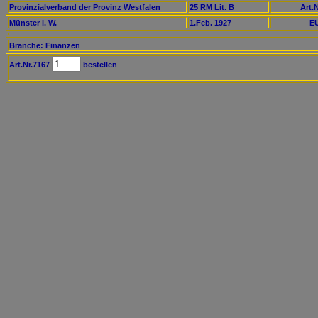
Provinzialverband der Provinz Westfalen
25 RM Lit. B
Art.N
Münster i. W.
1.Feb. 1927
EU
Branche: Finanzen
Art.Nr.7167
bestellen