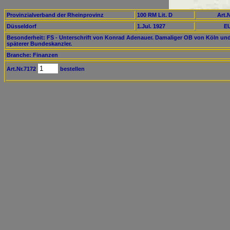
Provinzialverband der Rheinprovinz
100 RM Lit. D
Art.N
Düsseldorf
1.Jul. 1927
EU
Besonderheit: FS - Unterschrift von Konrad Adenauer. Damaliger OB von Köln un
späterer Bundeskanzler.
Branche: Finanzen
Art.Nr.7172
bestellen