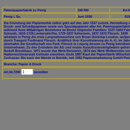
Patentpapierfabrik zu Penig
100 RM
Art.N
Penig i. Sa.
Juni 1938
EUR
Die Gründung der Papiermühle selbst geht auf das Jahr 1537 zurück. Herstellung 
Druck- und Schreibpapieren sowie von Spezialpapieren aller Art. Patentpapierfabri
während ihres 400jährigen Bestehens im Besitz folgender Familien: 1537-1603 Fam
Schmidt, 1603-1729 Lenkersdörffer, 1729-1837 Keferstein, 1837-1872 Flinsch. 1838
arbeitete in Penig die erste Langsiebmaschine von Bryan Donking-London, aufgest
durch Traugott Ferdinand Flinsch. Anläßlich ihrer Konstituierung als A.-G. im Jah
übernahm die Gesellschaft von Ferd. Flinsch in Leipzig dessen zu Penig betriebe
Unternehmen. Zu den Gründern der AG und ersten Ausichtsratsmitgliedern gehört
Rudolf Brockhaus. 1871 wurde das Werk Reisewitz, 1874 das Werk Wolkenstein un
Hadernsortieranstalt Geithain erworben. Ende 1887 Kauf der Papierfabrik Wilischth
Zschopau. Bis nach der Wende in Betrieb, seit 1992 Papierverarbeitung GmbH Peni
Branche: Papier & Druck
Art.Nr.7200
bestellen