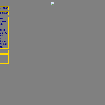
r. 7200
 25,00
von
k war
ilie
ellt
re 1872
nes
e u.a.
d die
al bei
g.