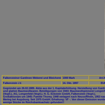
Falkensteiner Gardinen-Weberei und Bleicherei
1000 Mark
Art.N
Falkenstein i.V.
14. Okt. 1897
EUR
Gegründet am 26.02.1889. Aktie aus der 1. Kapitalerhöhung. Herstellung von Gard
und glatten Baumwollwaren. Beteiligungen von 1943: Baumwollspinnerei Lengenf
(Vogtl.), AG, Lengenfeld (Vogtl.). H. G. Eckstein GmbH, Falkenstein (Vogtl.).
Großaktionäre um 1945: Familie Thorey. 1948 verlagert nach Neuss/Rhein, 1953 na
Mering bei Augsburg. Seit 1975 GmbH. Erhaltung: VF -. Von dieser Emission wurd
wenige Stücke im Reichsbanksachatz gefunden!!