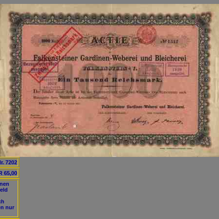
r. 7202
 65,00
inen
eld
ch
en nur