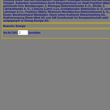
Limburg sowie Teile des Obertaunus-, Oberlahn-, Rheingau-Kreises und des Kreis
Usingen. Außerdem verschiedene durch Eingemeindung zur Stadt Frankfurt (Main
gehörende Orte. Beteiligungen: 1. Rheingau Elektricitätswerke A.-G., Eltville. 2.
Lahnkraftweike A.-G., Limburg (Lahn) u.v.a. Großaktionäre: Elektrizitäts-A.-G. vor
Lahmeyer & Co., Frankfurt (Main); Rheinisch-Westfälisches Elektrizitätswerk A.-G.,
Essen; Bezirksverband Wiesbaden. Heute neben Kraftwerk Altwürttemberg AG,
Kraftversorgung Rhein-Wied AG und AfE Gesellschaft für Energiewirtschaft mbH
aufgegangen in Süwag Energie AG.
Branche: Energie
Art.Nr.7241
bestellen