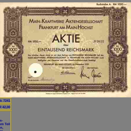
r. 7241
 42,00
n-
um Teil
en,