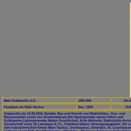
Main Kraftwerke A.G.
1000 RM
Art.N
Frankfurt am Main Höchst
Dez. 1929
EUR
Gegründet am 16.08.1910. Betrieb, Bau und Erwerb von Elektrizitäts-, Gas- und
Wasserwerken sowie von Straßenbahnen.Die Hauptgründer waren Felten und
Guilleaume-Lahmeyerwerke Aktien-Gesellschaft, Köln-Mülheim; Elektrizitäts-Actie
Gesellschaft vorm. W. Lahmeyer & Co., Frankfurt (Main). Versorgungsgebiet: Die z
sehr industriereichen Kreise Main-Taunus, Untertaunus, Unterlahn, St. Goarshaus