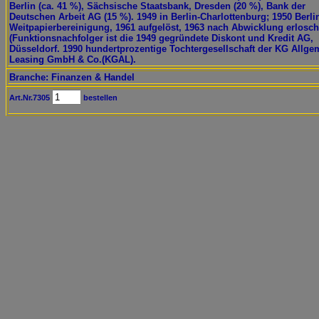
Berlin (ca. 41 %), Sächsische Staatsbank, Dresden (20 %), Bank der
Deutschen Arbeit AG (15 %). 1949 in Berlin-Charlottenburg; 1950 Berli
Weitpapierbereinigung, 1961 aufgelöst, 1963 nach Abwicklung erlosc
(Funktionsnachfolger ist die 1949 gegründete Diskont und Kredit AG,
Düsseldorf. 1990 hundertprozentige Tochtergesellschaft der KG Allge
Leasing GmbH & Co.(KGAL).
Branche: Finanzen & Handel
Art.Nr.7305
bestellen