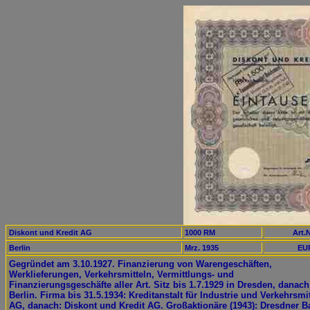
Diskont und Kredit AG
1000 RM
Art.N
Berlin
Mrz. 1935
EUR
Gegründet am 3.10.1927. Finanzierung von Warengeschäften,
Werklieferungen, Verkehrsmitteln, Vermittlungs- und
Finanzierungsgeschäfte aller Art. Sitz bis 1.7.1929 in Dresden, danach
Berlin. Firma bis 31.5.1934: Kreditanstalt für Industrie und Verkehrsmit
AG, danach: Diskont und Kredit AG. Großaktionäre (1943): Dresdner B