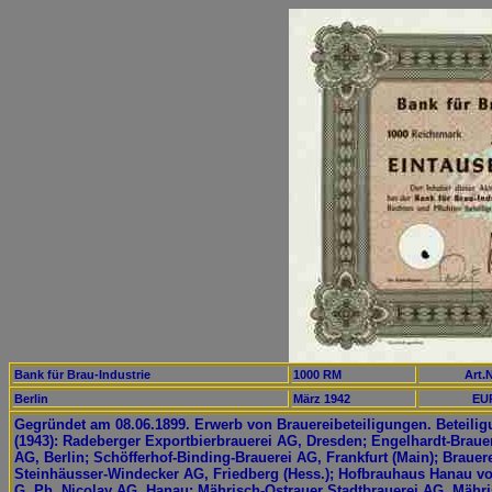
Bank für Brau-Industrie
1000 RM
Art.N
Berlin
März 1942
EUR
Gegründet am 08.06.1899. Erwerb von Brauereibeteiligungen. Beteili
(1943): Radeberger Exportbierbrauerei AG, Dresden; Engelhardt-Braue
AG, Berlin; Schöfferhof-Binding-Brauerei AG, Frankfurt (Main); Brauer
Steinhäusser-Windecker AG, Friedberg (Hess.); Hofbrauhaus Hanau v
G. Ph. Nicolay AG, Hanau; Mährisch-Ostrauer Stadtbrauerei AG, Mähri