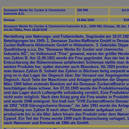
Dessauer Werke für Zucker & Chemische
100 RM
Art.N
Industrie A.G.
Dessau
31.Mai 1932
EUR
Dessauer Werke für Zucker & Chemische Industrie A.G., 1000 RM, Dessau, 28.Jan. 
Art.Nr.7592a, Preis 18,00 EUR
Herstellung von Nahrungs- und Futtermitteln. Gegründet am 19.07.192
Beteiligungen bis 1945: 1. Dessauer Zucker-Raffinerie GmbH in Dessau
Zucker-Raffinerie Hildesheim GmbH in Hildesheim. 3. Gebrüder Dippe
Quedlinburg u.v.a. Die "Dessauer Werke für Zucker und chemische
Industrie AG", im Volksmund "Fine" genannt, waren der größte Herste
von Zyklon B. Am 11.09.1921 wurde die Fine gegründet. Aus der bei d
Entzuckerung der Rübenmelasse anfallenden Schlempe stellte man do
weitere Produkte her, später darunter auch Blausäure. Ab 1924 produz
man daraus Zyklon B. Sobald das Zyklon in Büchsen fertig verpackt w
ging es in das Lager der Degesch über. Der Versand war Angelegenhei
Degesch. Auch Teile der Maschinen und Anlagen gehörten der Degesc
März 1944 fallen erstmals Bomben auf die Dessauer Zuckerraffinerie 
beschädigen diese schwer. Am 07.03.1945 wurde die Produktionsanla
und das Lager durch Luftangriffe vollständig zerstört. Eine Produktio
nicht mehr möglich. Nach dem Krieg ging die Fine wieder in Produkt
und wurde 1948 enteignet. Sie hieß nun "VVB Zuckerraffinerie Dessau
ab 1952 "VEB Gärungschemie Dessau". Im Jahr 1951 wurde die Anlag
Herstellung von Zyklon B nach alten Plänen wieder aufgebaut und
produzierte bis in die 60er Jahre hinein das Produkt unter dem Name
Cyanol. Ein Teil der Firma wurde 1949 nach Braunschweig verlagert, 
nach Hannover und firmierte ab 1966 als GmbH.