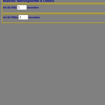
Branche: Nahrungsmittel & Chemie
Art.Nr.7592
bestellen
Art.Nr.7592a
bestellen