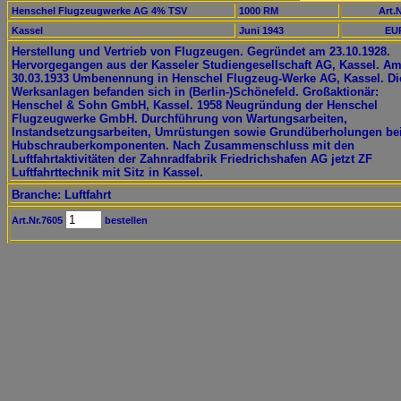
Henschel Flugzeugwerke AG 4% TSV
1000 RM
Art.N
Kassel
Juni 1943
EUR
Herstellung und Vertrieb von Flugzeugen. Gegründet am 23.10.1928.
Hervorgegangen aus der Kasseler Studiengesellschaft AG, Kassel. A
30.03.1933 Umbenennung in Henschel Flugzeug-Werke AG, Kassel. Di
Werksanlagen befanden sich in (Berlin-)Schönefeld. Großaktionär:
Henschel & Sohn GmbH, Kassel. 1958 Neugründung der Henschel
Flugzeugwerke GmbH. Durchführung von Wartungsarbeiten,
Instandsetzungsarbeiten, Umrüstungen sowie Grundüberholungen be
Hubschrauberkomponenten. Nach Zusammenschluss mit den
Luftfahrtaktivitäten der Zahnradfabrik Friedrichshafen AG jetzt ZF
Luftfahrttechnik mit Sitz in Kassel.
Branche: Luftfahrt
Art.Nr.7605
bestellen