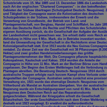
Schutzbriefe vom 15. Mai 1885 und 13. Dezember 1886 die Landeshohe
nach Art der englischen "Chartered Companies" - in den betreffenden
Gebieten der Südsee übertragen (Schutzgebiet Deutsch- Neuguinea).
und Tätigkeit der Compagnie waren die Kolonisation des deutschen
Schutzgebietes in der Südsee, insbesondere der Erwerb und die
Verwertung von Grundbesitz, der Betrieb von Land- und
Plantagenwirtschaft, von Bergbau, Handel und Schifffahrt. Im Jahr 18
nahm das Deutsche Reich die Rechte und Pflichten des Schutzbriefes
eigenen Ausübung zurück, da die Gesellschaft der Aufgabe der Ausü
der Landeshoheit nicht gewachsen war. Sie erhielt dafür vom Reich e
Abfindung in Höhe von 4 Mio. Mark, die in Betriebe investiert wurden.
fand die Umwandlung der Gesellschaft in die Rechtsform einer Deuts
Kolonialgesellschaft statt. Erst 1913 wurde die Neu Guinea Compagni
rentabel. Zu dieser Zeit war die Gesellschaft mit 38 Pflanzungen (8.20
Hektar) und zwei großen Handelsniederlassungen das größte
Plantagenunternehmen der Welt. Die Compagnie pflanzte hauptsächli
Kokospalmen, Kautschuk und Kakao. 1914 wurden die Anteile der
Compagnie in Höhe von 11 Mio. Mark an der Berliner Börse zum Hand
zugelassen. Der Beginn des Ersten Weltkrieges ließ die Verbindung z
Plantagen abreißen. Die Besetzung Deutsch- Neuguineas 1914 durch
australische Truppen erfolgte nach kurzem Kampf ohne Verluste unte
Angestellten der Compagnie. Australien setzte zunächst eine provisor
Verwaltung ein, 1921 wurde das ehemalige Deutsch- Neuguinea vom
Völkerbund als Mandat an Australien übergeben. Von der australisch
Regierung wurde ein Entschädigungswert von rund 41 Mio. Mark für
Neuguinea dem Deutschen Reich auf das Reparationskonto
gutgeschrieben. Während der Kriegsjahre erhielt die Gesellschaft
Bilanzfreiheit. Der erste Geschäftsbericht nach dem Ersten Weltkrieg 
deshalb erst 1923 vorgelegt. Er erwähnt die außerordentliche
Generalversammlung der Gesellschaft von 1920, auf der die Satzung d