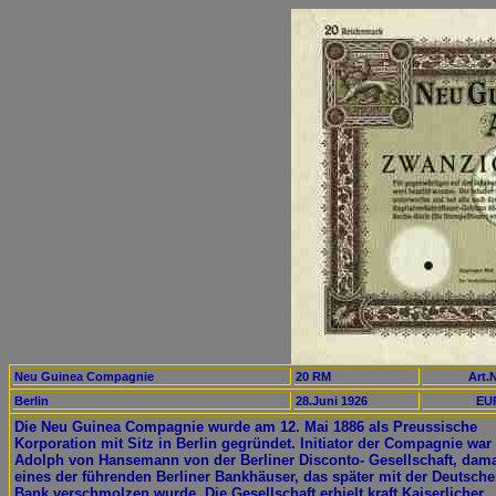
Neu Guinea Compagnie
20 RM
Art.N
Berlin
28.Juni 1926
EUR
Die Neu Guinea Compagnie wurde am 12. Mai 1886 als Preussische
Korporation mit Sitz in Berlin gegründet. Initiator der Compagnie war
Adolph von Hansemann von der Berliner Disconto- Gesellschaft, dam
eines der führenden Berliner Bankhäuser, das später mit der Deutsch
Bank verschmolzen wurde. Die Gesellschaft erhielt kraft Kaiserlicher