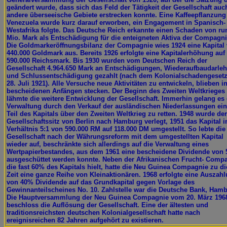
geändert wurde, dass sich das Feld der Tätigkeit der Gesellschaft auc
andere überseeische Gebiete erstrecken konnte. Eine Kaffeepflanzung
Venezuela wurde kurz darauf erworben, ein Engagement in Spanisch-
Westafrika folgte. Das Deutsche Reich erkannte einen Schaden von ru
Mio. Mark als Entschädigung für die enteigneten Aktiva der Compagni
Die Goldmarkeröffnungsbilanz der Compagnie wies 1924 eine Kapital
440.000 Goldmark aus. Bereits 1926 erfolgte eine Kapitalerhöhung auf
590.000 Reichsmark. Bis 1930 wurden vom Deutschen Reich der
Gesellschaft 4.964.650 Mark an Entschädigungen, Wiederaufbaudarle
und Schlussentschädigung gezahlt (nach dem Kolonialschadengeset
28. Juli 1921). Alle Versuche neue Aktivitäten zu entwickeln, blieben i
bescheidenen Anfängen stecken. Der Beginn des Zweiten Weltkrieges
lähmte die weitere Entwicklung der Gesellschaft. Immerhin gelang es 
Verwaltung durch den Verkauf der ausländischen Niederlassungen ei
Teil des Kapitals über den Zweiten Weltkrieg zu retten. 1948 wurde der
Gesellschaftssitz von Berlin nach Hamburg verlegt, 1951 das Kapital 
Verhältnis 5:1 von 590.000 RM auf 118.000 DM umgestellt. So lebte die
Gesellschaft nach der Währungsreform mit dem umgestellten Kapital
wieder auf, beschränkte sich allerdings auf die Verwaltung eines
Wertpapierbestandes, aus dem 1961 eine bescheidene Dividende von
ausgeschüttet werden konnte. Neben der Afrikanischen Frucht- Comp
die fast 60% des Kapitals hielt, hatte die Neu Guinea Compagnie zu di
Zeit eine ganze Reihe von Kleinaktionären. 1968 erfolgte eine Auszah
von 40% Dividende auf das Grundkapital gegen Vorlage des
Gewinnanteilscheines No. 10. Zahlstelle war die Deutsche Bank, Ham
Die Hauptversammlung der Neu Guinea Compagnie vom 20. März 196
beschloss die Auflösung der Gesellschaft. Eine der ältesten und
traditionsreichsten deutschen Kolonialgesellschaft hatte nach
ereignisreichen 82 Jahren aufgehört zu existieren.