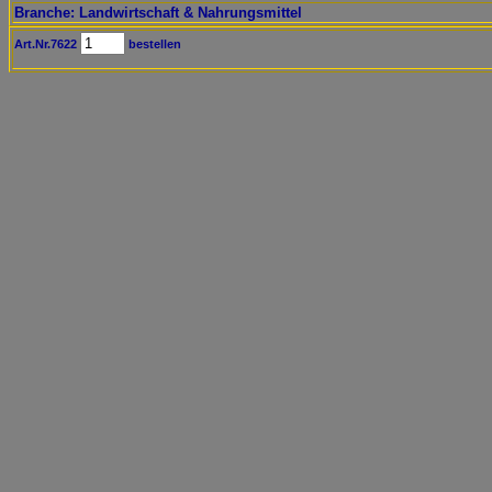
Branche: Landwirtschaft & Nahrungsmittel
Art.Nr.7622
bestellen