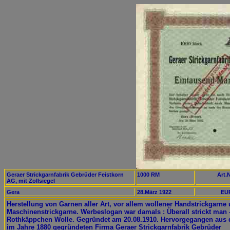
Geraer Strickgarnfabrik Gebrüder Feistkorn
1000 RM
Art.N
AG, mit Zollsiegel
Gera
28.März 1922
EUR
Herstellung von Garnen aller Art, vor allem wollener Handstrickgarne
Maschinenstrickgarne. Werbeslogan war damals : Überall strickt man 
Rothkäppchen Wolle. Gegründet am 20.08.1910. Hervorgegangen aus 
im Jahre 1880 gegründeten Firma Geraer Strickgarnfabrik Gebrüder