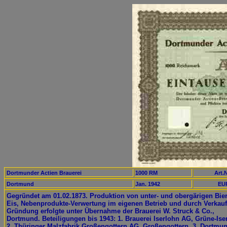
Dortmunder Actien Brauerei
1000 RM
Art.N
Dortmund
Jan. 1942
EUR
Gegründet am 01.02.1873. Produktion von unter- und obergärigen Bie
Eis, Nebenprodukte-Verwertung im eigenen Betrieb und durch Verkauf
Gründung erfolgte unter Übernahme der Brauerei W. Struck & Co.,
Dortmund. Beteiligungen bis 1943: 1. Brauerei Iserlohn AG, Grüne-Ise
2. Thüringer Malzfabrik Großengottern AG, Großengottern. 3. Dortmu