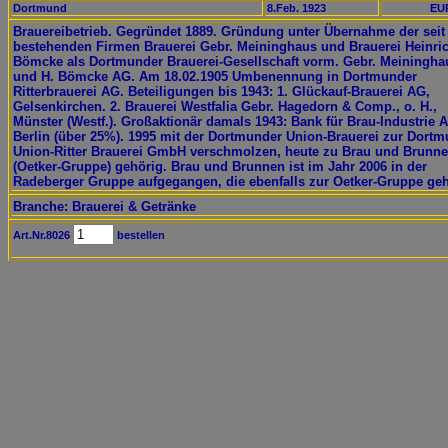
Dortmund
8.Feb. 1923
EUR
Brauereibetrieb. Gegründet 1889. Gründung unter Übernahme der seit
bestehenden Firmen Brauerei Gebr. Meininghaus und Brauerei Heinri
Bömcke als Dortmunder Brauerei-Gesellschaft vorm. Gebr. Meiningha
und H. Bömcke AG. Am 18.02.1905 Umbenennung in Dortmunder
Ritterbrauerei AG. Beteiligungen bis 1943: 1. Glückauf-Brauerei AG,
Gelsenkirchen. 2. Brauerei Westfalia Gebr. Hagedorn & Comp., o. H.,
Münster (Westf.). Großaktionär damals 1943: Bank für Brau-Industrie 
Berlin (über 25%). 1995 mit der Dortmunder Union-Brauerei zur Dort
Union-Ritter Brauerei GmbH verschmolzen, heute zu Brau und Brunn
(Oetker-Gruppe) gehörig. Brau und Brunnen ist im Jahr 2006 in der
Radeberger Gruppe aufgegangen, die ebenfalls zur Oetker-Gruppe geh
Branche: Brauerei & Getränke
Art.Nr.8026
bestellen