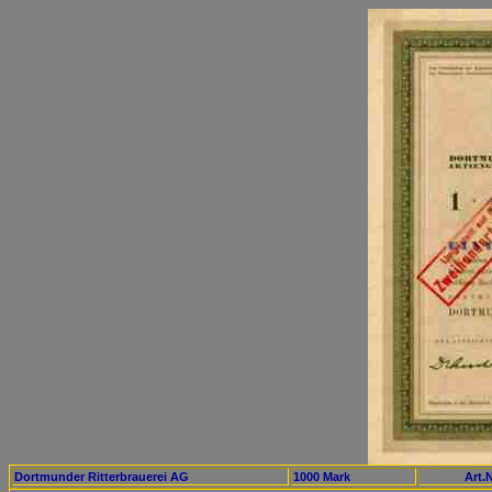
Dortmunder Ritterbrauerei AG
1000 Mark
Art.N