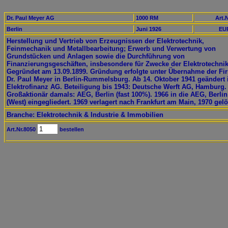
Dr. Paul Meyer AG
1000 RM
Art.N
Berlin
Juni 1926
EUR
Herstellung und Vertrieb von Erzeugnissen der Elektrotechnik,
Feinmechanik und Metallbearbeitung; Erwerb und Verwertung von
Grundstücken und Anlagen sowie die Durchführung von
Finanzierungsgeschäften, insbesondere für Zwecke der Elektrotechnik
Gegründet am 13.09.1899. Gründung erfolgte unter Übernahme der Fi
Dr. Paul Meyer in Berlin-Rummelsburg. Ab 14. Oktober 1941 geändert 
Elektrofinanz AG. Beteiligung bis 1943: Deutsche Werft AG, Hamburg.
Großaktionär damals: AEG, Berlin (fast 100%). 1966 in die AEG, Berlin
(West) eingegliedert. 1969 verlagert nach Frankfurt am Main, 1970 gelö
Branche: Elektrotechnik & Industrie & Immobilien
Art.Nr.8050
bestellen