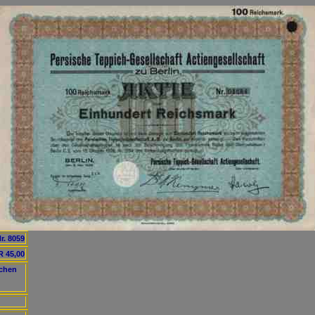
r. 8059
 45,00
ichen