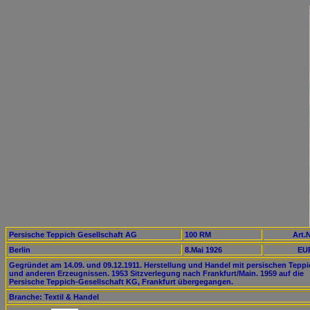
Persische Teppich Gesellschaft AG
100 RM
Art.N
Berlin
8.Mai 1926
EUR
Gegründet am 14.09. und 09.12.1911. Herstellung und Handel mit persischen Tepp
und anderen Erzeugnissen. 1953 Sitzverlegung nach Frankfurt/Main. 1959 auf die
Persische Teppich-Gesellschaft KG, Frankfurt übergegangen.
Branche: Textil & Handel