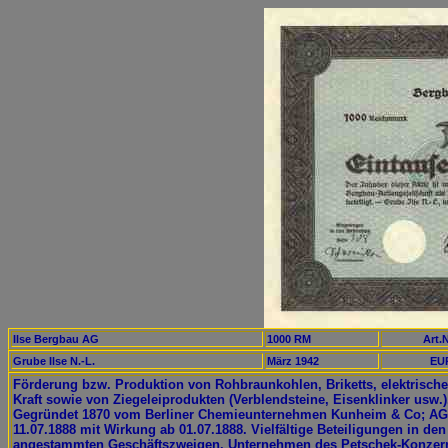
Ilse Bergbau AG
1000 RM
Art.N
Grube Ilse N.-L.
März 1942
EUR
Förderung bzw. Produktion von Rohbraunkohlen, Briketts, elektrische
Kraft sowie von Ziegeleiprodukten (Verblendsteine, Eisenklinker usw.)
Gegründet 1870 vom Berliner Chemieunternehmen Kunheim & Co; AG 
11.07.1888 mit Wirkung ab 01.07.1888. Vielfältige Beteiligungen in den
angestammten Geschäftszweigen. Unternehmen des Petschek-Konzer