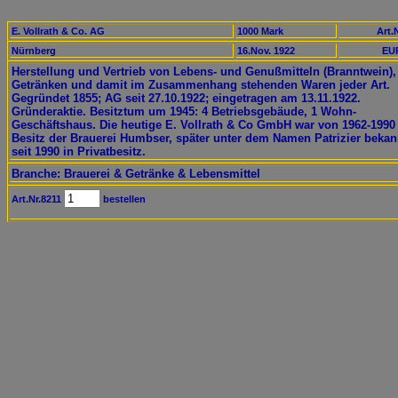
E. Vollrath & Co. AG
1000 Mark
Art.
Nürnberg
16.Nov. 1922
EUR
Herstellung und Vertrieb von Lebens- und Genußmitteln (Branntwein),
Getränken und damit im Zusammenhang stehenden Waren jeder Art.
Gegründet 1855; AG seit 27.10.1922; eingetragen am 13.11.1922.
Gründeraktie. Besitztum um 1945: 4 Betriebsgebäude, 1 Wohn-
Geschäftshaus. Die heutige E. Vollrath & Co GmbH war von 1962-1990
Besitz der Brauerei Humbser, später unter dem Namen Patrizier bekan
seit 1990 in Privatbesitz.
Branche: Brauerei & Getränke & Lebensmittel
Art.Nr.8211
bestellen