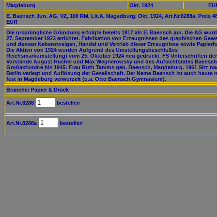
Magdeburg
Okt. 1924
EUR
E. Baensch Jun. AG, VZ, 100 RM, Lit.A, Magedburg, Okt. 1924, Art.Nr.8288a, Preis 4
EUR
Die ursprüngliche Gründung erfolgte bereits 1817 als E. Baensch jun. Die AG wur
27. September 1923 errichtet. Fabrikation von Erzeugnissen des graphischen Gew
und dessen Nebenzweigen, Handel und Vertrieb dieser Erzeugnisse sowie Papierh
Die Aktien von 1924 wurden Aufgrund des Umstellungsbeschlußes
Reichsmarkumstellung) vom 25. Oktober 1924 neu gedruckt. FS Unterschriften der
Vorstände August Huchel und Max Wegnerowsky und des Aufsichtsrates Baensch
Großaktionäre bis 1945: Frau Ruth Tamms geb. Baensch, Magdeburg. 1961 Sitz na
Berlin verlegt und Auflösung der Gesellschaft. Der Name Baensch ist auch heute 
fest in Magdeburg verwurzelt (u.a. Otto Baensch Gymnasium).
Branche: Papier & Druck
Art.Nr.8288
bestellen
Art.Nr.8288a
bestellen