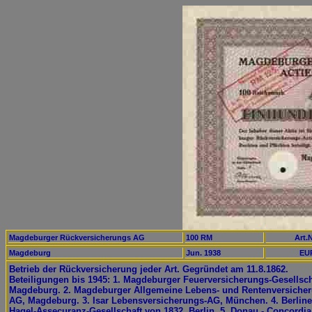
Magdeburger Rückversicherungs AG
100 RM
Art.N
Magdeburg
Jun. 1938
EUR
Betrieb der Rückversicherung jeder Art. Gegründet am 11.8.1862.
Beteiligungen bis 1945: 1. Magdeburger Feuerversicherungs-Gesellsch
Magdeburg. 2. Magdeburger Allgemeine Lebens- und Rentenversiche
AG, Magdeburg. 3. Isar Lebensversicherungs-AG, München. 4. Berline
Hagel-Assecuranz-Gesellschaft von 1832, Berlin. 5. Donau - Concordia