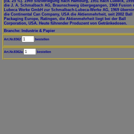
(ca. 25 %). 1949 Sitzverlegung nach Hamburg, 1951 nach Lübeck, 1959
die J. A. Schmalbach AG, Braunschweig übergegangen, 1968 Fusion 
Lubeca Werke GmbH zur Schmalbach-Lubeca-Werke AG, 1969 übern
die Continental Can Company, USA die Aktienmehrheit, seit 2002 Ball
Packaging Europe, Ratingen, die Aktienmehrheit liegt bei der Ball
Corporation, USA. Heute führender Produzent von Getränkedosen.
Branche: Industrie & Papier
Art.Nr.8362
bestellen
Art.Nr.8362a
bestellen