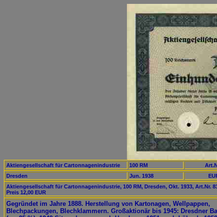
Aktiengesellschaft für Cartonnagenindustrie
100 RM
Art.N
Dresden
Jun. 1938
EUR
Aktiengesellschaft für Cartonnagenindustrie, 100 RM, Dresden, Okt. 1933, Art.Nr. 8
Preis 12,00 EUR
Gegründet im Jahre 1888. Herstellung von Kartonagen, Wellpappen,
Blechpackungen, Blechklammern. Großaktionär bis 1945: Dresdner B