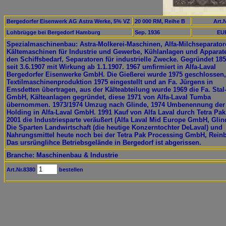
Bergedorfer Eisenwerk AG Astra Werke, 5% VZ
20 000 RM, Reihe B
Art.N
Lohbrügge bei Bergedorf Hamburg
Sep. 1936
EUR
Spezialmaschinenbau: Astra-Molkerei-Maschinen, Alfa-Milchseparator
Kältemaschinen für Industrie und Gewerbe, Kühlanlagen und Apparate
den Schiffsbedarf, Separatoren für industrielle Zwecke. Gegründet 18
seit 3.6.1907 mit Wirkung ab 1.1.1907. 1967 umfirmiert in Alfa-Laval
Bergedorfer Eisenwerke GmbH. Die Gießerei wurde 1975 geschlossen,
Textilmaschinenproduktion 1975 eingestellt und an Fa. Jürgens in
Emsdetten übertragen, aus der Kälteabteilung wurde 1969 die Fa. Stal
GmbH, Kälteanlagen gegründet, diese 1971 von Alfa-Laval Tumba
übernommen. 1973/1974 Umzug nach Glinde, 1974 Umbenennung der
Holding in Alfa-Laval GmbH. 1991 Kauf von Alfa Laval durch Tetra Pak
2001 die Industriesparte veräußert (Alfa Laval Mid Europe GmbH, Glin
Die Sparten Landwirtschaft (die heutige Konzerntochter DeLaval) und
Nahrungsmittel heute noch bei der Tetra Pak Processing GmbH, Rein
Das ursrünglihce Betriebsgelände in Bergedorf ist abgerissen.
Branche: Maschinenbau & Industrie
Art.Nr.8380
bestellen