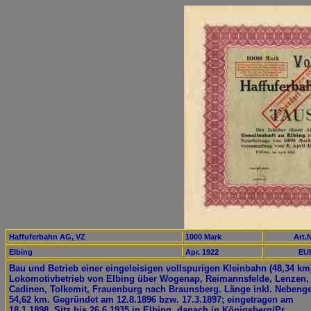
Haffuferbahn AG, VZ
1000 Mark
Art.N
Elbing
Apr. 1922
EUR
Bau und Betrieb einer eingeleisigen vollspurigen Kleinbahn (48,34 km
Lokomotivbetrieb von Elbing über Wogenap, Reimannsfelde, Lenzen,
Cadinen, Tolkemit, Frauenburg nach Braunsberg. Länge inkl. Nebenge
54,62 km. Gegründet am 12.8.1896 bzw. 17.3.1897; eingetragen am
18.1.1898. Sitz bis 26.6.1935 in Elbing, danach in Königsberg/Pr.