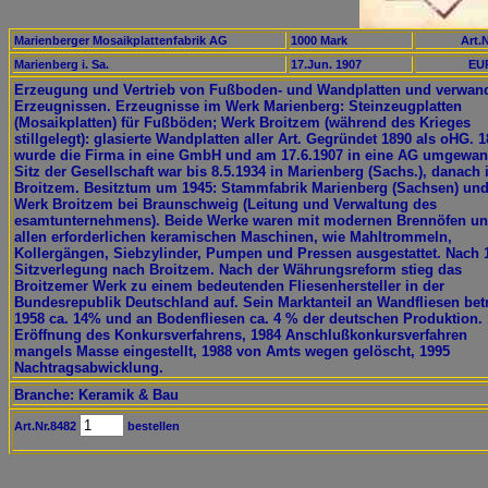
Marienberger Mosaikplattenfabrik AG
1000 Mark
Art.N
Marienberg i. Sa.
17.Jun. 1907
EUR
Erzeugung und Vertrieb von Fußboden- und Wandplatten und verwan
Erzeugnissen. Erzeugnisse im Werk Marienberg: Steinzeugplatten
(Mosaikplatten) für Fußböden; Werk Broitzem (während des Krieges
stillgelegt): glasierte Wandplatten aller Art. Gegründet 1890 als oHG. 
wurde die Firma in eine GmbH und am 17.6.1907 in eine AG umgewan
Sitz der Gesellschaft war bis 8.5.1934 in Marienberg (Sachs.), danach 
Broitzem. Besitztum um 1945: Stammfabrik Marienberg (Sachsen) un
Werk Broitzem bei Braunschweig (Leitung und Verwaltung des
esamtunternehmens). Beide Werke waren mit modernen Brennöfen u
allen erforderlichen keramischen Maschinen, wie Mahltrommeln,
Kollergängen, Siebzylinder, Pumpen und Pressen ausgestattet. Nach 
Sitzverlegung nach Broitzem. Nach der Währungsreform stieg das
Broitzemer Werk zu einem bedeutenden Fliesenhersteller in der
Bundesrepublik Deutschland auf. Sein Marktanteil an Wandfliesen bet
1958 ca. 14% und an Bodenfliesen ca. 4 % der deutschen Produktion.
Eröffnung des Konkursverfahrens, 1984 Anschlußkonkursverfahren
mangels Masse eingestellt, 1988 von Amts wegen gelöscht, 1995
Nachtragsabwicklung.
Branche: Keramik & Bau
Art.Nr.8482
bestellen