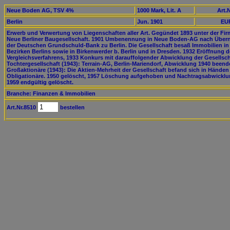
Neue Boden AG, TSV 4%
1000 Mark, Lit. A
Art.N
Berlin
Jun. 1901
EUR
Erwerb und Verwertung von Liegenschaften aller Art. Gegündet 1893 unter der Fir
Neue Berliner Baugesellschaft. 1901 Umbenennung in Neue Boden-AG nach Übe
der Deutschen Grundschuld-Bank zu Berlin. Die Gesellschaft besaß Immobilien in 
Bezirken Berlins sowie in Birkenwerder b. Berlin und in Dresden. 1932 Eröffnung 
Vergleichsverfahrens, 1933 Konkurs mit darauffolgender Abwicklung der Gesellsch
Tochtergesellschaft (1943): Terrain-AG, Berlin-Mariendorf, Abwicklung 1940 beend
Großaktionäre (1943): Die Aktien-Mehrheit der Gesellschaft befand sich in Händen
Obligationäre. 1950 gelöscht, 1957 Löschung aufgehoben und Nachtragsabwicklu
1959 endgültig gelöscht.
Branche: Finanzen & Immobilien
Art.Nr.8510
bestellen