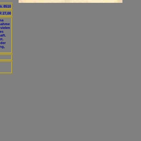
r. 8510
 27,00
ma
rnahme
vielen
des
aft.
et.
 der
ng,