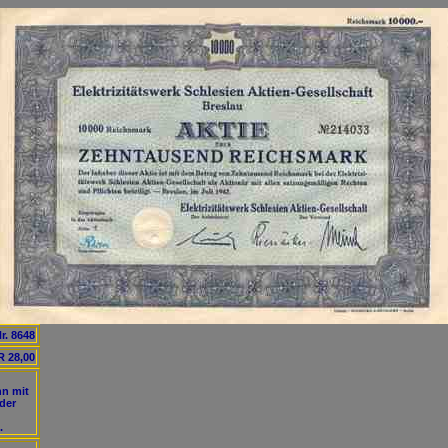
r. 8648
 28,00
hn mit
der
.