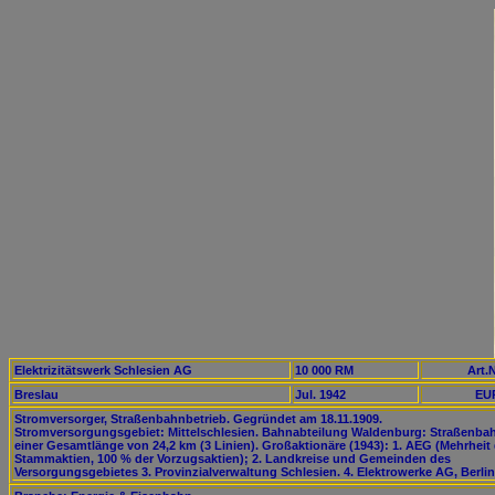
Elektrizitätswerk Schlesien AG
10 000 RM
Art.N
Breslau
Jul. 1942
EUR
Stromversorger, Straßenbahnbetrieb. Gegründet am 18.11.1909.
Stromversorgungsgebiet: Mittelschlesien. Bahnabteilung Waldenburg: Straßenba
einer Gesamtlänge von 24,2 km (3 Linien). Großaktionäre (1943): 1. AEG (Mehrheit 
Stammaktien, 100 % der Vorzugsaktien); 2. Landkreise und Gemeinden des
Versorgungsgebietes 3. Provinzialverwaltung Schlesien. 4. Elektrowerke AG, Berlin